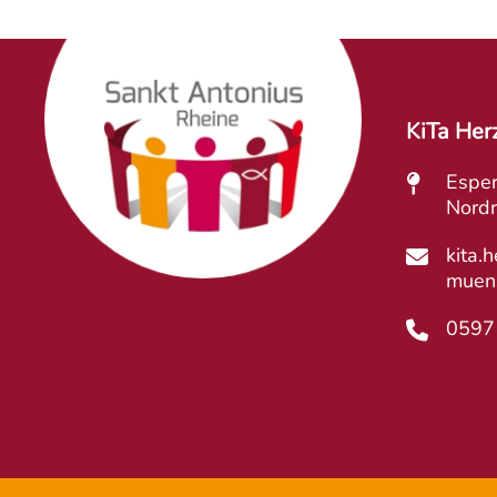
KiTa Her
Esper
Nordr
kita.
muens
0597